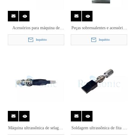
Acessórios para máquina de
Peças sobressalentes e acessórios
solda ultrassônica para geogrelha
para máquinas de solda
Inquérito
Inquérito
soldada com correia PP PET
ultrassônica para soldagem de
geogrelha PET
Máquina ultrassônica de selagem
Soldagem ultrassônica de fita de
de tecido 20Khz para corte e
alta resistência de 20 Khz para