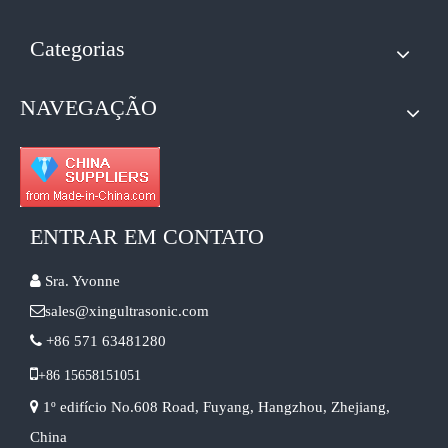
Categorias
NAVEGAÇÃO
ENTRAR EM CONTATO

Sra. Yvonne

sales@xingultrasonic.com

+86 571 63481280

+86 15658151051

1º edifício No.608 Road, Fuyang, Hangzhou, Zhejiang,
China