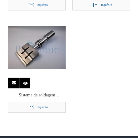
Inquérito
Inquérito
soldagem de fita
soldagem e corte de FITAS e
FITAS
Sistema de soldagem
ultrassônica 20Khz de grande
Inquérito
resistência para soldagem
Femcare e higiene