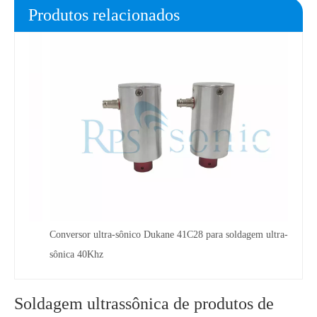
Produtos relacionados
Dukan
ultras
de
Conversor ultra-sônico Dukane 41C28 para soldagem ultra-
sônica 40Khz
Soldagem ultrassônica de produtos de