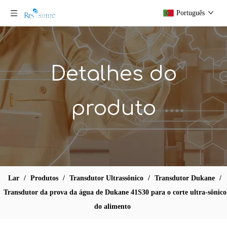
Português
Detalhes do
produto
Dukane 40 KHz Conversor para Sistema de Solda Ultrassônico para Prensa 43A240
Rinco C20 Conversor de soldagem ultrassônica com dois conectores LEMO 90 °
Lar
/
Produtos
/
Transdutor Ultrassônico
/
Transdutor Dukane
/
Transdutor da prova da água de Dukane 41S30 para o corte ultra-sônico
do alimento