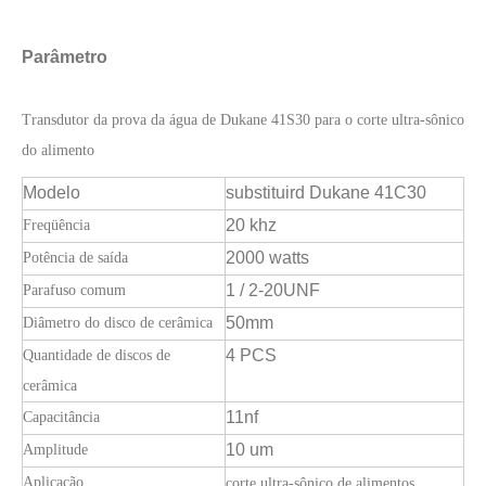
Estudo sobre inativação de esporos bacterianos por tecnologia ultrassônica
Parâmetro
Atualmente, a pesquisa sobre a extração de antioxidantes e medicamentos 
Transdutor da prova da água de Dukane 41S30 para o corte ultra-sônico
do alimento
Modelo
substituir
d Dukane 41C30
20 khz
Freqüência
2000 watts
Potência de saída
1 / 2-20UNF
Parafuso comum
50mm
Diâmetro do disco de cerâmica
4 PCS
Quantidade de discos de
cerâmica
11nf
Capacitância
10 um
Amplitude
Aplicação
corte ultra-sônico de alimentos