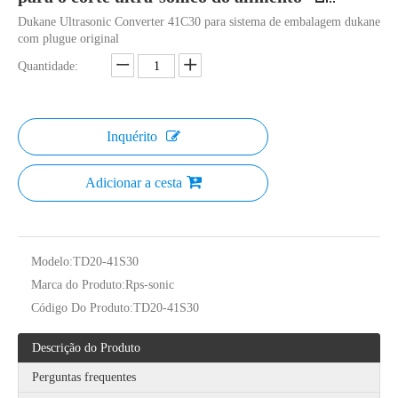
Dukane Ultrasonic Converter 41C30 para sistema de embalagem dukane
com plugue original
Quantidade:
Inquérito
O que é tecnologia de extração ultrassônica de chá?
Adicionar a cesta
Atualmente, a pesquisa sobre a extração de antioxidantes e medicamentos 
Modelo:
TD20-41S30
Marca do Produto:
Rps-sonic
Código Do Produto:
TD20-41S30
Descrição do Produto
Perguntas frequentes