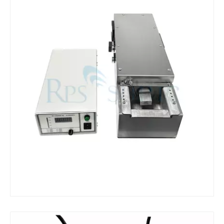
O que é máquina de solda ultrassônica
O que é estanhagem ultrassônica? A estanhagem ultrassônica é um tipo de