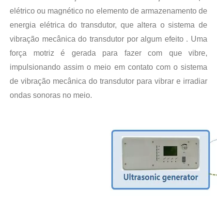
elétrico ou magnético no elemento de armazenamento de
energia elétrica do transdutor, que altera o sistema de
Tecnologia ultrassônica de extração de cogumelos
vibração mecânica do transdutor por algum efeito . Uma
Atualmente, a pesquisa sobre a extração de antioxidantes e medicamentos 
força motriz é gerada para fazer com que vibre,
impulsionando assim o meio em contato com o sistema
de vibração mecânica do transdutor para vibrar e irradiar
ondas sonoras no meio.
Tecnologia de corte ultrassônico de bolo
A aplicação de ultrassônica na indústria de costura reflete principalmen