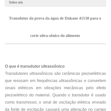
Sobre nós
Transdutor da prova da água de Dukane 41S30 para o
corte ultra-sônico do alimento
Tecnologia de esterilização ultrassônica de geléia
Atualmente, a pesquisa sobre a extração de antioxidantes e medicamentos 
O que é transdutor ultrassônico
Transdutores ultrassônicos são cerâmicas piezoelétricas
que ressoam em frequências ultrassônicas e convertem
sinais elétricos em vibrações mecânicas pelo efeito
piezoelétrico do material. Quando o transdutor é usado
como transmissor, o sinal de oscilação elétrica enviado
da fonte de excitação causará uma alteração no campo