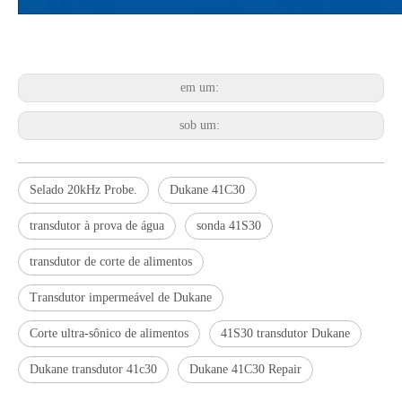
em um:
Tratamento ultrassônico de metais fundidos
A aplicação de ultrassônica na indústria de costura reflete principalmen
sob um:
Selado 20kHz Probe.
Dukane 41C30
transdutor à prova de água
sonda 41S30
transdutor de corte de alimentos
Transdutor impermeável de Dukane
Corte ultra-sônico de alimentos
41S30 transdutor Dukane
Dukane transdutor 41c30
Dukane 41C30 Repair
Princípio e introdução da atomização ultrassônica de metal
A tecnologia de atomização por ultrassom é um método eficiente e de baix