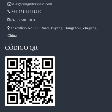

sales@xingultrasonic.com

+86 571 63481280

+86 15658151051

1º edifício No.608 Road, Fuyang, Hangzhou, Zhejiang,
China
CÓDIGO QR