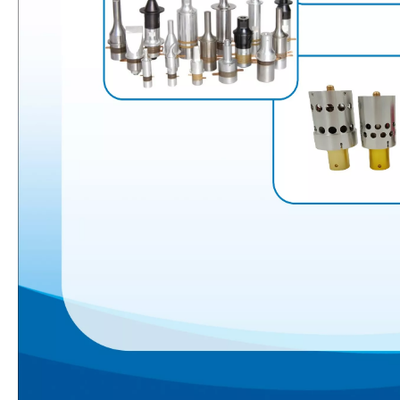
O que é tecnologia de revestimento por spray ultrassônico de endoscópio semicondutor
O sistema de revestimento de spray ultrassônico é uma técnica para formar