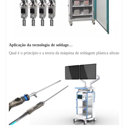
Aplicação da tecnologia de soldagem ultrassônica em suprimentos médicos
Qual é o princípio e a teoria da máquina de soldagem plástica ultrassôni
O que é tecnologia de revestimento por spray ultrassônico de endoscópio semicondutor