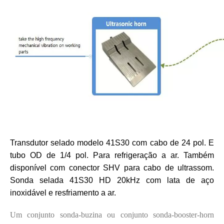
Tecnologia de corte ultrassônico de chocolate
A aplicação de ultrassônica na indústria de costura reflete principalmen
Transdutor selado modelo 41S30 com cabo de 24 pol. E
tubo OD de 1/4 pol. Para refrigeração a ar. Também
disponível com conector SHV para cabo de ultrassom.
Sonda selada 41S30 HD 20kHz com lata de aço
inoxidável e resfriamento a ar.
Um conjunto sonda-buzina ou conjunto sonda-booster-horn
Tecnologia de esterilização e inativação ultrassônica