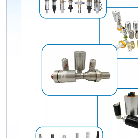
Aplicação da tecnologia de soldagem ultrassônica em suprimentos médicos
Qual é o princípio e a teoria da máquina de soldagem plástica ultrassôni