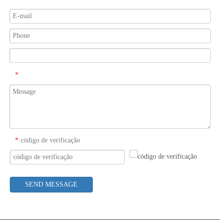
O que é tecnologia de revestimento por spray ultrassônico de endoscópio semicondutor
O sistema de revestimento de spray ultrassônico é uma técnica para formar
*
código de verificação
*
SEND MESSAGE