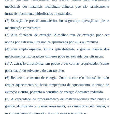
medicinais dos materiais medicinais chineses que são termicamente
instáveis, facilmente hidrolisados ​​ou oxidados.
(2) Extração de pressão atmosférica, boa segurança, operação simples e
A era da energia do hidrogênio: oportunidades para equipamentos de pulverização ultrassônica
manutenção conveniente.
O sistema de revestimento de spray ultrassônico é uma técnica para formar
(3) Alta eficiência de extração. A melhor taxa de extração pode ser
obtida por extração ultrassônica aprimorada por 20 a 40 minutos
(4) com amplo espectro. Ampla aplicabilidade, a grande maioria dos
medicamentos fitoterápicos chineses pode ser extraída por ultrassom.
(5) A extração ultrassônica tem pouco a ver com as propriedades (como
polaridade) do solvente e do extrato alvo.
(6) Reduzir o consumo de energia. Como a extração ultrassônica não
requer aquecimento ou baixa temperatura de aquecimento, o tempo de
extração é curto, portanto o consumo de energia é bastante reduzido.
(7) A capacidade de processamento de matérias-primas medicinais é
grande, duplicando ou várias vezes maior, e as impurezas são poucas, e
os componentes eficazes são fáceis de separar e purificar.