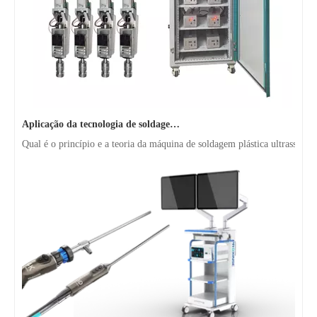
Aplicação da tecnologia de soldagem ultrassônica em suprimentos médicos
Qual é o princípio e a teoria da máquina de soldagem plástica ultrassôni
3000W Codanece de bateria de homogeneizador ultrassônico de 3000W com caixa à prova de som
3000W Máquina de teste de planta piloto de homogeneidade ultrassônica personalizada com caixa à prova de som