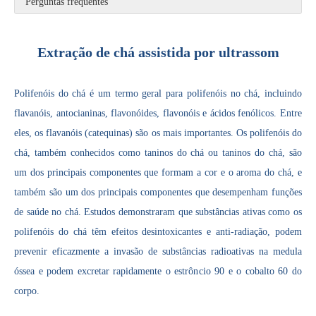
Perguntas frequentes
Extração de chá assistida por ultrassom
Tecnologia ultrassônica de extração de cogumelos
Atualmente, a pesquisa sobre a extração de antioxidantes e medicamentos 
Polifenóis do chá é um termo geral para polifenóis no chá, incluindo
flavanóis, antocianinas, flavonóides, flavonóis e ácidos fenólicos. Entre
eles, os flavanóis (catequinas) são os mais importantes. Os polifenóis do
chá, também conhecidos como taninos do chá ou taninos do chá, são
um dos principais componentes que formam a cor e o aroma do chá, e
também são um dos principais componentes que desempenham funções
de saúde no chá. Estudos demonstraram que substâncias ativas como os
Tecnologia de corte ultrassônico de bolo
polifenóis do chá têm efeitos desintoxicantes e anti-radiação, podem
A aplicação de ultrassônica na indústria de costura reflete principalmen
prevenir eficazmente a invasão de substâncias radioativas na medula
óssea e podem excretar rapidamente o estrôncio 90 e o cobalto 60 do
corpo.