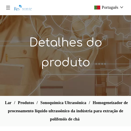
Português
Detalhes do
produto
Extrator de homogeneizador ultrassônico industrial 50L com tanque de aquecimento de três camadas para extração de frutas
Máquina de extração de cogumelos de equipamento de óleo de mangueira de homogeneidade ultrassônica personalizada
Lar
/
Produtos
/
Sonoquímica Ultrassônica
/
Homogeneizador de
processamento líquido ultrassônico da indústria para extração de
polifenóis de chá