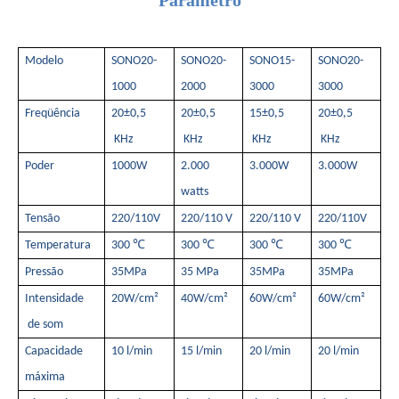
Parâmetro
Tecnologia de esterilização e inativação ultrassônica
Atualmente, a pesquisa sobre a extração de antioxidantes e medicamentos 
Modelo
SONO20-
SONO20-
SONO15-
SONO20-
1000
2000
3000
3000
Freqüência
20±0,5
20±0,5
15±0,5
20±0,5
KHz
KHz
KHz
KHz
Poder
1000W
2.000
3.000W
3.000W
watts
Tensão
220/110V
220/110 V
220/110 V
220/110V
Temperatura
300 ℃
300 ℃
300 ℃
300 ℃
Pressão
35MPa
35 MPa
35MPa
35MPa
Intensidade
20W/cm²
40W/cm²
60W/cm²
60W/cm²
de som
Capacidade
10 l/min
15 l/min
20 l/min
20 l/min
máxima