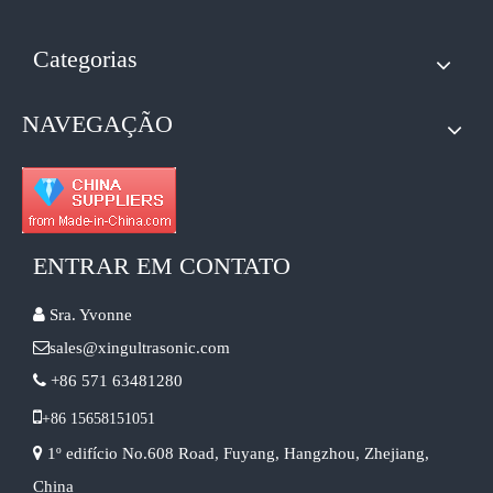
Categorias
NAVEGAÇÃO
Tratamento ultrassônico de metais fundidos
A aplicação de ultrassônica na indústria de costura reflete principalmen
ENTRAR EM CONTATO

Sra. Yvonne

sales@xingultrasonic.com

+86 571 63481280

+86 15658151051

1º edifício No.608 Road, Fuyang, Hangzhou, Zhejiang,
Princípio e introdução da atomização ultrassônica de metal
China