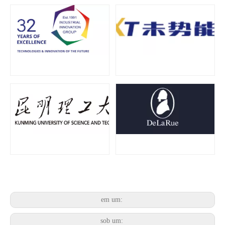
O que é tecnologia de desgaseificação de polpa de bateria ultrassônica?
Atualmente, a pesquisa sobre a extração de antioxidantes e medicamentos 
em um:
sob um: