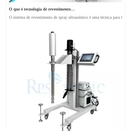
O que é tecnologia de revestimento por spray ultrassônico de endoscópio semicondutor
O sistema de revestimento de spray ultrassônico é uma técnica para formar
Máquina de teste piloto-planta piloto-planta de tanque 100L SS304 SS304 com célula de fluxo para extração de VC
Disruptor de células ultrassônicas de laboratório 2L Homogenizador de tanques de vidro Equipamento de mistura com célula de fluxo
Máquina de extração com homogeneizador ultrassônico personalizado 6000W para planta com caixa à prova de som
Máquina ultrassônica industrial da extração do Sonicator do homogeneizador ultrassônico 3000W com suporte