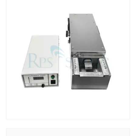
O que é máquina de solda ultrassônica
O que é estanhagem ultrassônica? A estanhagem ultrassônica é um tipo de