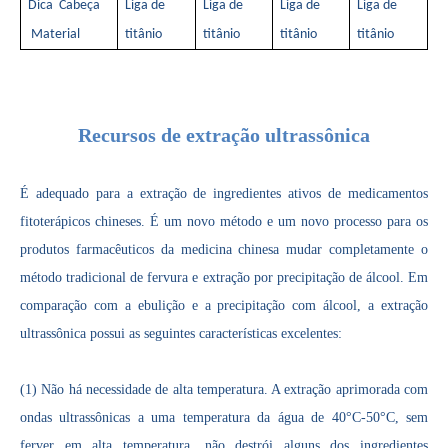
Dica Cabeça
Liga de
Liga de
Liga de
Liga de
Material
titânio
titânio
titânio
titânio
Estudo sobre inativação de esporos bacterianos por tecnologia ultrassônica
Atualmente, a pesquisa sobre a extração de antioxidantes e medicamentos 
Recursos de extração ultrassônica
É adequado para a extração de ingredientes ativos de medicamentos
fitoterápicos chineses. É um novo método e um novo processo para os
produtos farmacêuticos da medicina chinesa mudar completamente o
método tradicional de fervura e extração por precipitação de álcool. Em
comparação com a ebulição e a precipitação com álcool, a extração
ultrassônica possui as seguintes características excelentes:
(1) Não há necessidade de alta temperatura. A extração aprimorada com
ondas ultrassônicas a uma temperatura da água de 40°C-50°C, sem
ferver em alta temperatura, não destrói alguns dos ingredientes