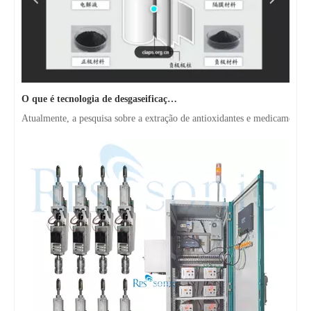
O que é tecnologia de desgaseificação de polpa de bateria ultrassônica?
Máquina de dispersão ultrassônica de homogeneidade ultrassônica industrial personalizada com suporte pneumático
Equipamento inteligente de equipamento de cavitação ultrassônica inteligente Máquina de teste de homogeneizador ultrassônico
Atualmente, a pesquisa sobre a extração de antioxidantes e medicamentos 
50L Equipamento de mistura ultrassônica industrial extrator de homogeneizador ultrassônico com tanque para extração de cogumelos
30l Industrial Ultrassonic Mixer Ultrassonic Homogenizer Extrator com tanque de vidro para dispersão de ervas