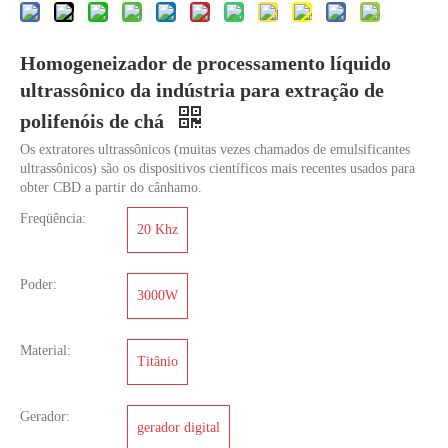
Homogeneizador de processamento líquido
ultrassônico da indústria para extração de
polifenóis de chá
Os extratores ultrassônicos (muitas vezes chamados de emulsificantes
ultrassônicos) são os dispositivos científicos mais recentes usados ​​para
obter CBD a partir do cânhamo.
O que é tecnologia de extração ultrassônica de chá?
Freqüência:
20 Khz
Atualmente, a pesquisa sobre a extração de antioxidantes e medicamentos 
Poder:
3000W
Material:
Titânio
Gerador:
gerador digital