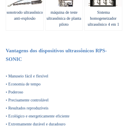
sonotrodo ultrassônico
máquina de teste
Sistema
anti-explosão
ultrassônica de planta
homogeneizador
piloto
ultrassônico 4 em 1
Vantagens dos dispositivos ultrassônicos RPS-
O que é tecnologia de desgaseificação de polpa de bateria ultrassônica?
SONIC
Atualmente, a pesquisa sobre a extração de antioxidantes e medicamentos 
• Manuseio fácil e flexível
• Economia de tempo
• Poderoso
• Precisamente controlável
• Resultados reproduzíveis
• Ecológico e energeticamente eficiente
• Extremamente durável e duradouro