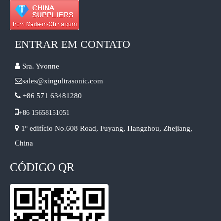
ENTRAR EM CONTATO

Sra. Yvonne

sales@xingultrasonic.com

+86 571 63481280

+86 15658151051

1º edifício No.608 Road, Fuyang, Hangzhou, Zhejiang,
China
CÓDIGO QR