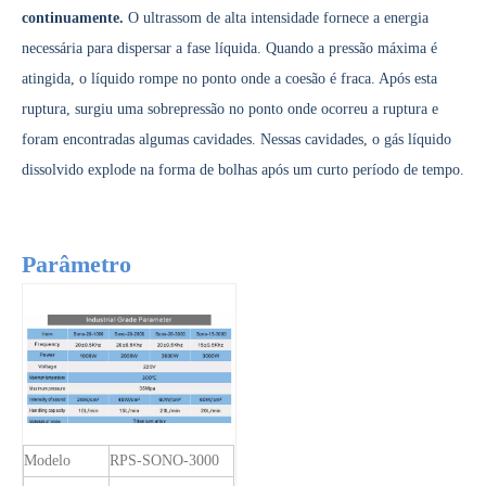
continuamente.
O ultrassom de alta intensidade fornece a energia
necessária para dispersar a fase líquida. Quando a pressão máxima é
A era da energia do hidrogênio: oportunidades para equipamentos de pulverização ultrassônica
atingida, o líquido rompe no ponto onde a coesão é fraca. Após esta
O sistema de revestimento de spray ultrassônico é uma técnica para formar
ruptura, surgiu uma sobrepressão no ponto onde ocorreu a ruptura e
foram encontradas algumas cavidades. Nessas cavidades, o gás líquido
dissolvido explode na forma de bolhas após um curto período de tempo.
Parâmetro
Modelo
RPS-SONO-3000
Tecnologia de pulverização ultrassônica em revestimento de filme