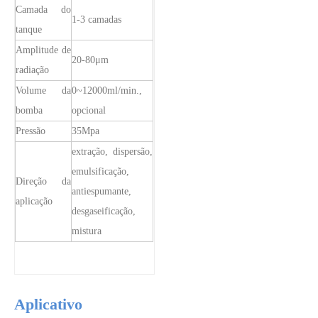
Camada do
Combinando ultrassom com outras tecnologias de tratamento de água
1-3 camadas
tanque
Atualmente, a pesquisa sobre a extração de antioxidantes e medicamentos 
Amplitude de
20-80μm
radiação
Volume da
0~12000ml/min.,
bomba
opcional
Pressão
35Mpa
extração, dispersão,
emulsificação,
Direção da
antiespumante,
aplicação
desgaseificação,
mistura
Aplicativo