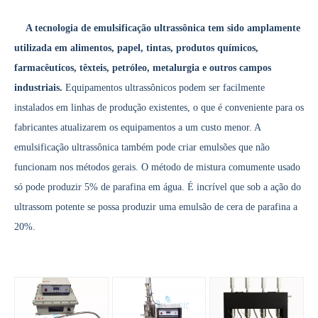
Tecnologia ultrassônica de tratamento de água
A tecnologia de emulsificação ultrassônica tem sido amplamente
Atualmente, a pesquisa sobre a extração de antioxidantes e medicamentos 
utilizada em alimentos, papel, tintas, produtos químicos,
farmacêuticos, têxteis, petróleo, metalurgia e outros campos
industriais.
Equipamentos ultrassônicos podem ser facilmente
instalados em linhas de produção existentes, o que é conveniente para os
fabricantes atualizarem os equipamentos a um custo menor. A
emulsificação ultrassônica também pode criar emulsões que não
funcionam nos métodos gerais. O método de mistura comumente usado
só pode produzir 5% de parafina em água. É incrível que sob a ação do
ultrassom potente se possa produzir uma emulsão de cera de parafina a
Vantagens da soldagem ultrassônica de painéis de portas de automóveis
20%.
Qual é o princípio e a teoria da máquina de soldagem plástica ultrassôni