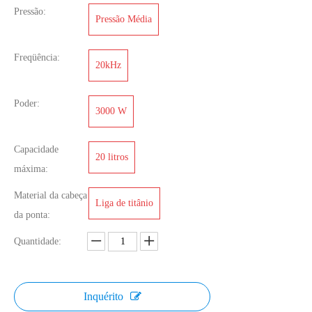
Pressão:
Pressão Média
Freqüência:
20kHz
Poder:
3000 W
Tecnologia de esterilização ultrassônica de geléia
Capacidade
20 litros
Atualmente, a pesquisa sobre a extração de antioxidantes e medicamentos 
máxima:
Material da cabeça
Liga de titânio
da ponta:
Quantidade:
Inquérito