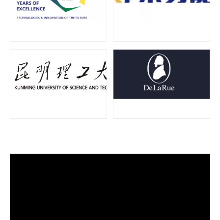
O que é tecnologia de revestimento por spray ultrassônico de endoscópio semicondutor
O sistema de revestimento de spray ultrassônico é uma técnica para formar