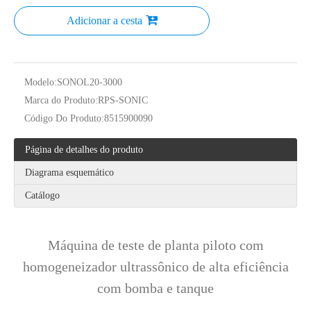
Adicionar a cesta
Tecnologia ultrassônica de extração de cogumelos
Atualmente, a pesquisa sobre a extração de antioxidantes e medicamentos 
Modelo:
SONOL20-3000
Marca do Produto:
RPS-SONIC
Código Do Produto:
8515900090
Página de detalhes do produto
Diagrama esquemático
Catálogo
Tecnologia de corte ultrassônico de bolo
A aplicação de ultrassônica na indústria de costura reflete principalmen
Máquina de teste de planta piloto com
homogeneizador ultrassônico de alta eficiência
com bomba e tanque