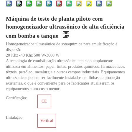
Máquina de teste de planta piloto com
homogeneizador ultrassônico de alta eficiência
com bomba e tanque
Homogeneizador ultrassônico de sonoquímica para emulsificação e
dispersão
O que é tecnologia de extração ultrassônica de chá?
20 Khz -40 Khz 500 W-3000 W
Atualmente, a pesquisa sobre a extração de antioxidantes e medicamentos 
A tecnologia de emulsificação ultrassônica tem sido amplamente
utilizada em alimentos, papel, tintas, produtos químicos, farmacêuticos,
têxteis, petróleo, metalurgia e outros campos industriais. Equipamentos
ultrassônicos podem ser facilmente instalados em linhas de produção
existentes, o que é conveniente para os fabricantes atualizarem os
equipamentos a um custo menor.
Certificação:
CE
Instalação:
Vertical