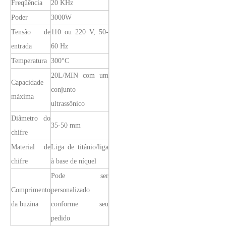
Freqüência
20 KHz
O sistema de revestimento de spray ultrassônico é uma técnica para formar
Poder
3000W
Tensão de
110 ou 220 V, 50-
entrada
60 Hz
Temperatura
300°C
20L/MIN com um
Capacidade
conjunto
máxima
ultrassônico
Diâmetro do
35-50 mm
chifre
Material de
Liga de titânio/liga
chifre
à base de níquel
Pode ser
Comprimento
personalizado
da buzina
conforme seu
pedido