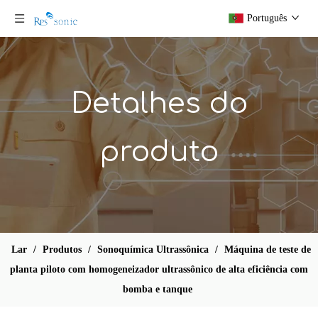
Português
Detalhes do
produto
Máquina de dispersão ultrassônica de sonoquímica de alta qualidade
Emuisificação de sonda Sonicator com gabinete de som
Lar
/
Produtos
/
Sonoquímica Ultrassônica
/
Máquina de teste de
planta piloto com homogeneizador ultrassônico de alta eficiência com
bomba e tanque