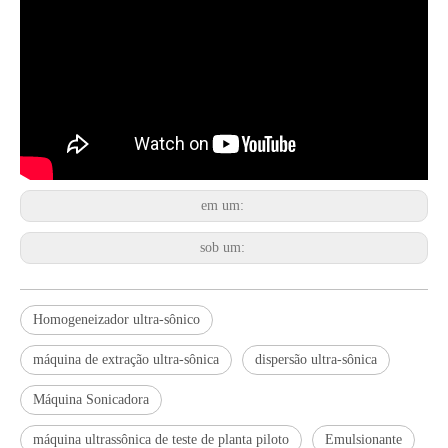
Tratamento ultrassônico de metais fundidos
A aplicação de ultrassônica na indústria de costura reflete principalmen
em um:
sob um:
Homogeneizador ultra-sônico
máquina de extração ultra-sônica
dispersão ultra-sônica
Princípio e introdução da atomização ultrassônica de metal
Máquina Sonicadora
A tecnologia de atomização por ultrassom é um método eficiente e de baix
máquina ultrassônica de teste de planta piloto
Emulsionante