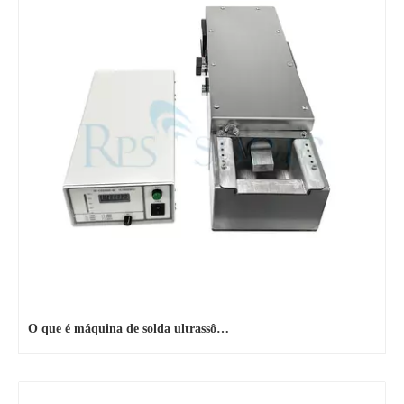
O que é máquina de solda ultrassônica
O que é estanhagem ultrassônica? A estanhagem ultrassônica é um tipo de