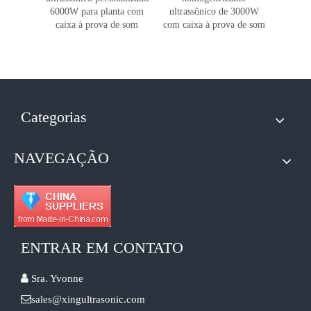
la de
6000W para planta com
ultrassônico de 3000W
ho
ão de VC
caixa à prova de som
com caixa à prova de som
ultras
Categorias
NAVEGAÇÃO
ENTRAR EM CONTATO

Sra. Yvonne

sales@xingultrasonic.com