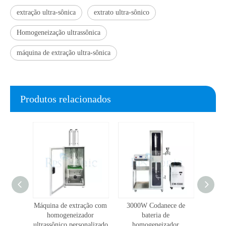
extração ultra-sônica
extrato ultra-sônico
Homogeneização ultrassônica
máquina de extração ultra-sônica
Produtos relacionados
piloto-
Máquina de extração com
3000W Codanece de
Máqui
anta de
homogeneizador
bateria de
industr
S304
ultrassônico personalizado
homogeneizador
S