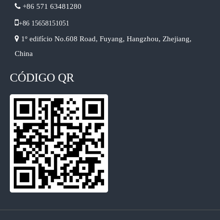

+86 571 63481280

+86 15658151051

1º edifício No.608 Road, Fuyang, Hangzhou, Zhejiang,
China
CÓDIGO QR