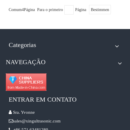
Comum4Página Para o primeiro
Página
Bestimmen
Categorias
NAVEGAÇÃO
ENTRAR EM CONTATO

Sra. Yvonne

sales@xingultrasonic.com

+86 571 63481280