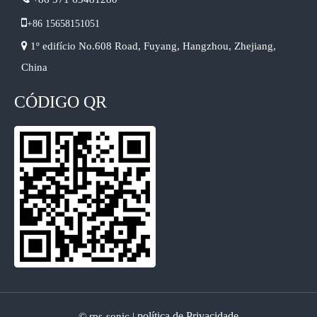

+86 15658151051

1º edifício No.608 Road, Fuyang, Hangzhou, Zhejiang,
China
CÓDIGO QR
política de Privacidade
© rps-sonic |