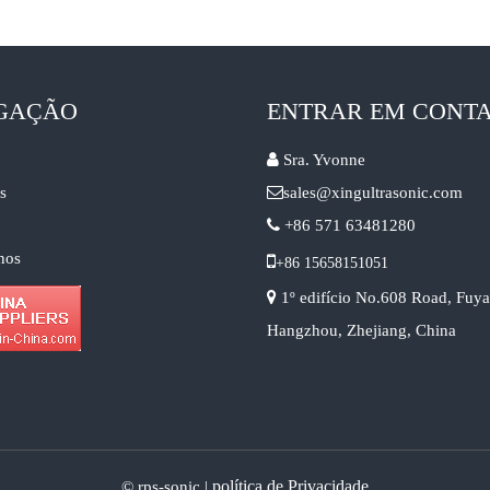
GAÇÃO
ENTRAR EM CONT

Sra. Yvonne
s

sales@xingultrasonic.com

+86 571 63481280
nos

+86 15658151051

1º edifício No.608 Road, Fuya
Hangzhou, Zhejiang, China
política de Privacidade
© rps-sonic |