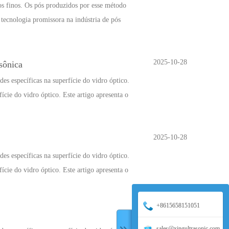
os finos. Os pós produzidos por esse método
 tecnologia promissora na indústria de pós
2025-10-28
sônica
es específicas na superfície do vidro óptico.
ície do vidro óptico. Este artigo apresenta o
2025-10-28
es específicas na superfície do vidro óptico.
ície do vidro óptico. Este artigo apresenta o
+8615658151051
2025-09-23
sales@xingultrasonic.com