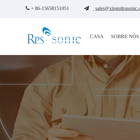

+ 86-15658151051

sales@xingultrasonic
CASA
SOBRE NÓS