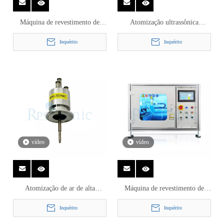
Máquina de revestimento de
Atomização ultrassônica
pulverização por pulverização
ajustável do ar do revestimento
Inquérito
Inquérito
por pulverização por
de célula combustível da
pulverização por pulverização
máquina de revestimento de
ultrassônica de alta frequência
pulverizador do bocal de
para baixa viscosidade
pulverizador
vídeo
vídeo
Atomização de ar de alta
Máquina de revestimento de
frequência A máquina de
pulverizador ultrassônico do
Inquérito
Inquérito
revestimento de spray de spray
bocal do pulverizador da elevada
por pulverização ultrassônica de
precisão para a atomização do ar