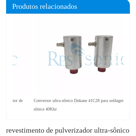
Produtos relacionados
Dukan
ultra
 de
Conversor ultra-sônico Dukane 41C28 para soldagem ultra-
sônica 40Khz
revestimento de pulverizador ultra-sônico