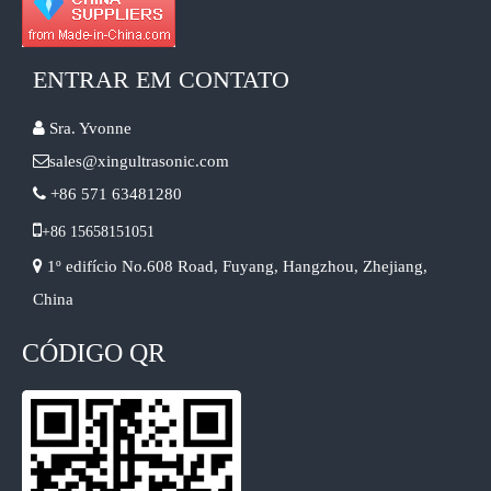
ENTRAR EM CONTATO

Sra. Yvonne

sales@xingultrasonic.com

+86 571 63481280

+86 15658151051

1º edifício No.608 Road, Fuyang, Hangzhou, Zhejiang,
China
CÓDIGO QR