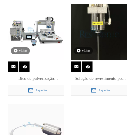
pulverização para revestimento
do revestimento da pilha de
de células de combustível
combustível
vídeo
vídeo
Bico de pulverização
Solução de revestimento por
ultrassônico para máquina de
spray ultrassônico personalizado
Inquérito
Inquérito
revestimento ultrassônico de alta
100k para atomização de
eficiência com sistema de
líquidos com bomba de injeção
fornecimento de líquido
ininterrupto